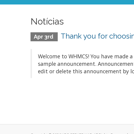
Notícias
Thank you for choos
Apr 3rd
Welcome to WHMCS! You have made a gre
sample announcement. Announcements a
edit or delete this announcement by l