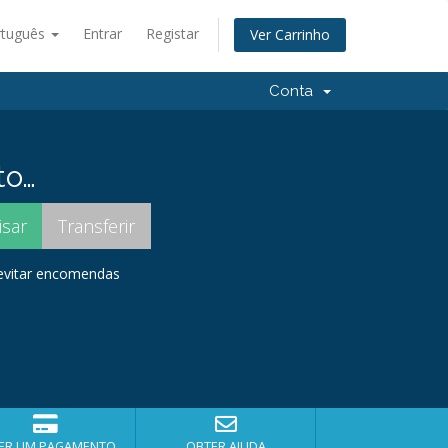
rtuguês
Entrar
Registar
Ver Carrinho
Conta
to…
 evitar encomendas
ER UM PAGAMENTO
OBTER AJUDA