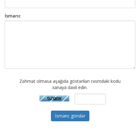
İsmarıc
Zəhmət olmasa aşağıda göstərilən rəsmdəki kodu
xanaya daxil edin.
İsmarıc göndər