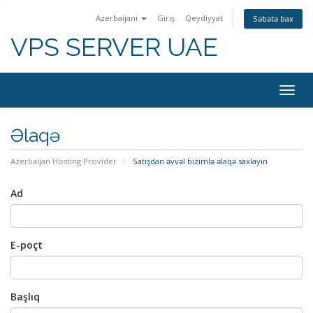
Azerbaijani
Giriş
Qeydiyyat
Səbətə bax
VPS SERVER UAE
Togg
navig
Əlaqə
Azerbaijan Hosting Provider
Satışdan əvvəl bizimlə əlaqə saxlayın
Ad
E-poçt
Başlıq