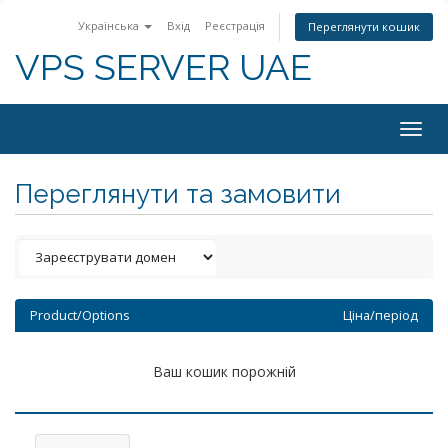
Українська
Вхід
Реєстрація
Переглянути кошик
VPS SERVER UAE
Togg
navig
Переглянути та замовити
Product/Options
Ціна/період
Ваш кошик порожній