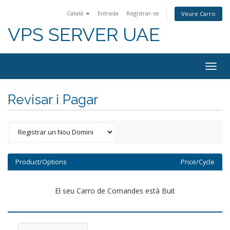
Català
Entrada
Registrar-se
Veure Carro
VPS SERVER UAE
Togg
navig
Revisar i Pagar
Product/Options
Price/Cycle
El seu Carro de Comandes està Buit