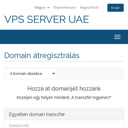
Magyar
Bejelentkezés
Regisztráció
Kosár
VPS SERVER UAE
Togg
navig
Domain átregisztrálás
Hozzá át domainjét hozzánk
Kezeljen egy helyen mindent. A transzfer ingyenes*
Egyetlen domain transzfer
Domain név